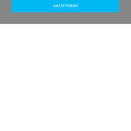
AKZEPTIEREN
DIGITALE LOGISTIK­
LÖSUNGEN
PRODUKT­SCHULUNGEN